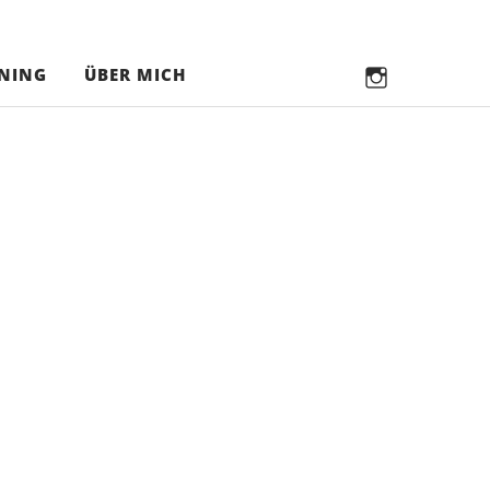
in
NING
ÜBER MICH
in