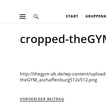
theGYM Asc
PERSONAL TRAINING I INDIVIDUELLES TRAINING IN KL
START
GRUPPEN
cropped-theGY
http://thegym-ab.de/wp-content/upload
theGYM_aschaffenburg512x512.png
VORHERIGER BEITRAG