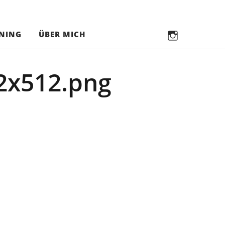
in
NING
ÜBER MICH
in
2x512.png