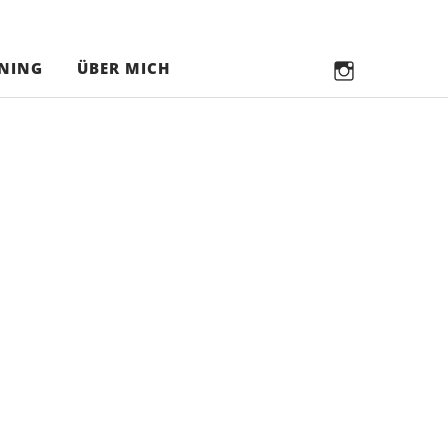
in
NING
ÜBER MICH
in